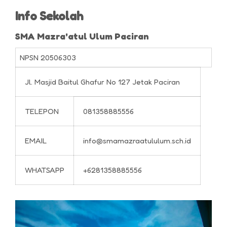
Info Sekolah
SMA Mazra'atul Ulum Paciran
NPSN
20506303
Jl. Masjid Baitul Ghafur No 127 Jetak Paciran
TELEPON
081358885556
EMAIL
info@smamazraatululum.sch.id
WHATSAPP
+6281358885556