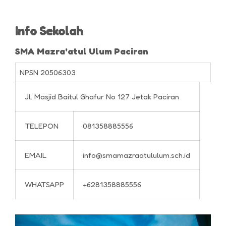
Info Sekolah
SMA Mazra'atul Ulum Paciran
NPSN
20506303
Jl. Masjid Baitul Ghafur No 127 Jetak Paciran
TELEPON
081358885556
EMAIL
info@smamazraatululum.sch.id
WHATSAPP
+6281358885556