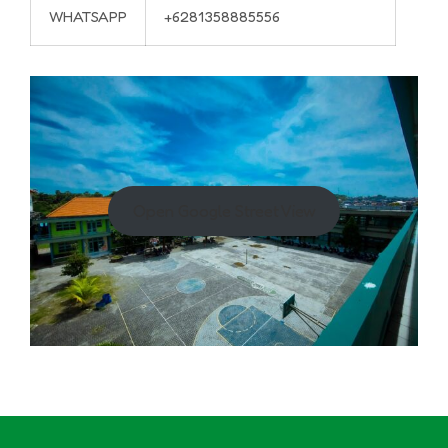
WHATSAPP
+6281358885556
Open Google Street View