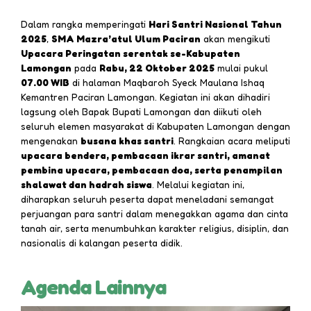
Dalam rangka memperingati
Hari Santri Nasional Tahun
2025
,
SMA Mazra’atul Ulum Paciran
akan mengikuti
Upacara Peringatan serentak se-Kabupaten
Lamongan
pada
Rabu, 22 Oktober 2025
mulai pukul
07.00 WIB
di halaman Maqbaroh Syeck Maulana Ishaq
Kemantren Paciran Lamongan. Kegiatan ini akan dihadiri
lagsung oleh Bapak Bupati Lamongan dan diikuti oleh
seluruh elemen masyarakat di Kabupaten Lamongan dengan
mengenakan
busana khas santri
. Rangkaian acara meliputi
upacara bendera, pembacaan ikrar santri, amanat
pembina upacara, pembacaan doa, serta penampilan
shalawat dan hadrah siswa
. Melalui kegiatan ini,
diharapkan seluruh peserta dapat meneladani semangat
perjuangan para santri dalam menegakkan agama dan cinta
tanah air, serta menumbuhkan karakter religius, disiplin, dan
nasionalis di kalangan peserta didik.
Agenda Lainnya