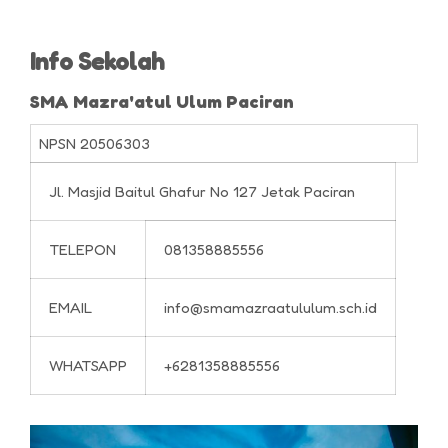
Info Sekolah
SMA Mazra'atul Ulum Paciran
NPSN
20506303
Jl. Masjid Baitul Ghafur No 127 Jetak Paciran
TELEPON
081358885556
EMAIL
info@smamazraatululum.sch.id
WHATSAPP
+6281358885556