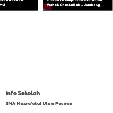
 MU
Wahab Chasbullah – Jombang
Info Sekolah
SMA Mazra'atul Ulum Paciran