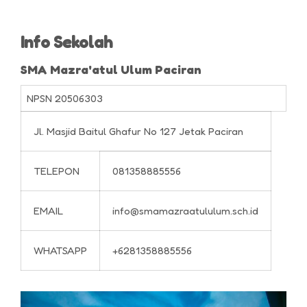
Info Sekolah
SMA Mazra'atul Ulum Paciran
NPSN
20506303
Jl. Masjid Baitul Ghafur No 127 Jetak Paciran
TELEPON
081358885556
EMAIL
info@smamazraatululum.sch.id
WHATSAPP
+6281358885556