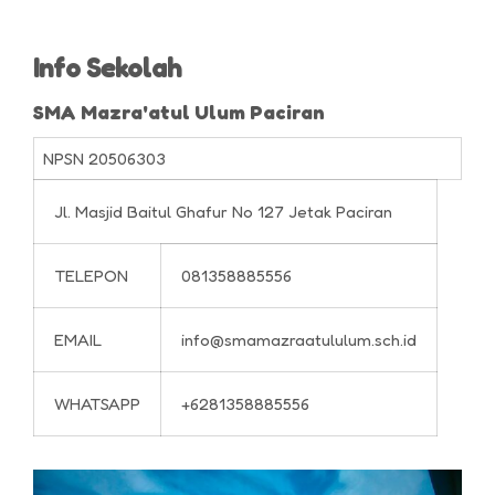
Info Sekolah
SMA Mazra'atul Ulum Paciran
NPSN
20506303
Jl. Masjid Baitul Ghafur No 127 Jetak Paciran
TELEPON
081358885556
EMAIL
info@smamazraatululum.sch.id
WHATSAPP
+6281358885556