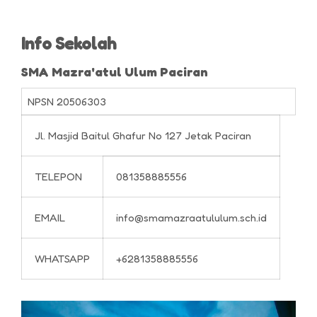
Info Sekolah
SMA Mazra'atul Ulum Paciran
NPSN
20506303
Jl. Masjid Baitul Ghafur No 127 Jetak Paciran
TELEPON
081358885556
EMAIL
info@smamazraatululum.sch.id
WHATSAPP
+6281358885556