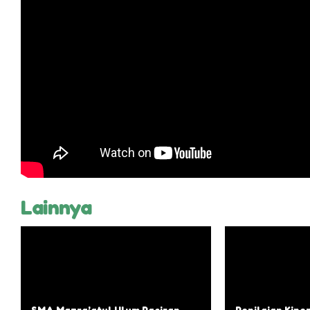
Lainnya
SMA Mazra’atul Ulum Paciran
Penilaian Kine