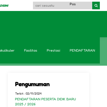
SINI
SIS
T.P. 2022/2023
akulikuler
Fasilitas
Prestasi
PENDAFTARAN
Pengumuman
Terbit : 02/11/2024
PENDAFTARAN PESERTA DIDIK BARU
2025 / 2026