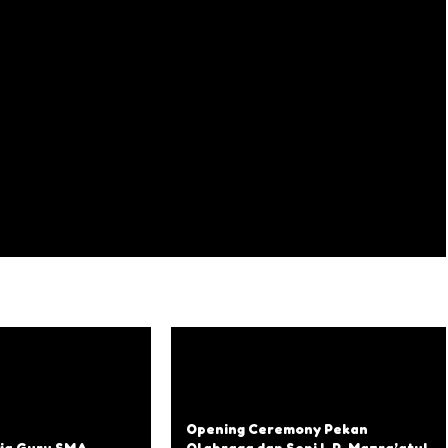
Opening Ceremony Pekan
rja Guru SMA
Olahraga dan Seni L.P. Mazra’atul