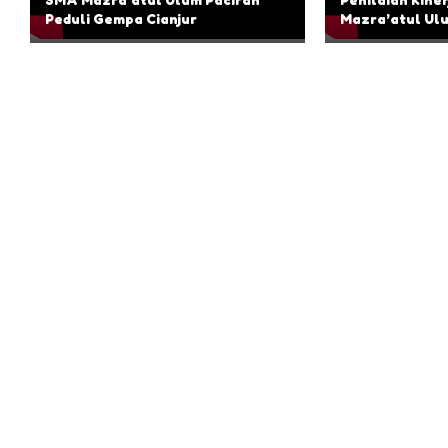
Peduli Gempa Cianjur
Mazra’atul Ul