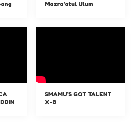
bang
Mazra’atul Ulum
CA
SMAMU’S GOT TALENT
UDDIN
X-B