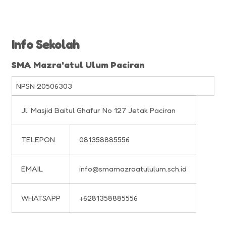
Info Sekolah
SMA Mazra'atul Ulum Paciran
NPSN
20506303
Jl. Masjid Baitul Ghafur No 127 Jetak Paciran
TELEPON
081358885556
EMAIL
info@smamazraatululum.sch.id
WHATSAPP
+6281358885556