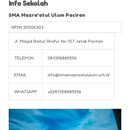
Info Sekolah
SMA Mazra'atul Ulum Paciran
NPSN
20506303
Jl. Masjid Baitul Ghafur No 127 Jetak Paciran
TELEPON
081358885556
EMAIL
info@smamazraatululum.sch.id
WHATSAPP
+6281358885556