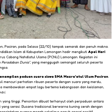
, Paciran, pada Selasa (22/10) tampak semarak dan penuh makna.
ndidikan Islam di Kabupaten Lamongan hadir mengikuti
Apel Hari
rus Cabang Nahdlatul Ulama (PCNU) Lamongan. Kegiatan ini
 Peradaban Dunia”
, yang menggugah semangat seluruh peserta
ngsa.
enampilan paduan suara siswa SMA Mazra’atul Ulum Paciran
.
hasil mencuri perhatian ribuan peserta dengan suara yang merdu,
reka membawakan empat lagu bertema kebangsaan dan keislaman,
ntri
.
yang tinggi. Penonton dibuat terhanyut oleh perpaduan antara
 yang serasi. Busana tradisional berwarna kuning cerah dengan
nciptakan nuansa megah sekaligus penuh energi positif.