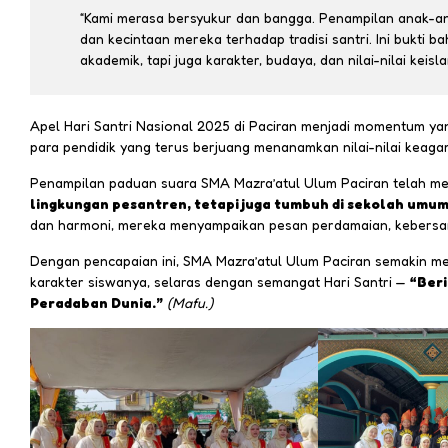
“Kami merasa bersyukur dan bangga. Penampilan anak-ana
dan kecintaan mereka terhadap tradisi santri. Ini bukti
akademik, tapi juga karakter, budaya, dan nilai-nilai keisl
Apel Hari Santri Nasional 2025 di Paciran menjadi momentum yan
para pendidik yang terus berjuang menanamkan nilai-nilai keag
Penampilan paduan suara SMA Mazra’atul Ulum Paciran telah 
lingkungan pesantren, tetapi juga tumbuh di sekolah umum y
dan harmoni, mereka menyampaikan pesan perdamaian, kebersa
Dengan pencapaian ini, SMA Mazra’atul Ulum Paciran semakin me
karakter siswanya, selaras dengan semangat Hari Santri —
“Ber
Peradaban Dunia.”
(Mafu.)