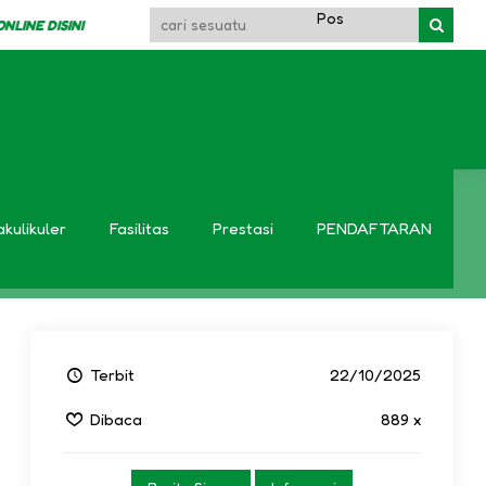
DISINI
S
 Hari Santri Nasional 2025
akulikuler
Fasilitas
Prestasi
PENDAFTARAN
Terbit
22/10/2025
Dibaca
889 x