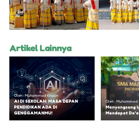
Artikel Lainnya
Oleh : Muhammad Khozin
AI DI SEKOLAH: MASA DEPAN
Oleh : Muhammad K
PENDIDIKAN ADA DI
Menyongsong U
GENGGAMANMU!
Mendapat Do’a 