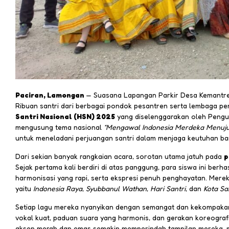
Paciran, Lamongan
— Suasana Lapangan Parkir Desa Kemantren
Ribuan santri dari berbagai pondok pesantren serta lembaga pe
Santri Nasional (HSN) 2025
yang diselenggarakan oleh Pengu
mengusung tema nasional
“Mengawal Indonesia Merdeka Menuju
untuk meneladani perjuangan santri dalam menjaga keutuhan ba
Dari sekian banyak rangkaian acara, sorotan utama jatuh pada
p
Sejak pertama kali berdiri di atas panggung, para siswa ini ber
harmonisasi yang rapi, serta ekspresi penuh penghayatan. Me
yaitu
Indonesia Raya
,
Syubbanul Wathan
,
Hari Santri
, dan
Kota Sa
Setiap lagu mereka nyanyikan dengan semangat dan kekompakan 
vokal kuat, paduan suara yang harmonis, dan gerakan koreografi
aksen merah dan emas semakin memperindah tampilan mereka, me