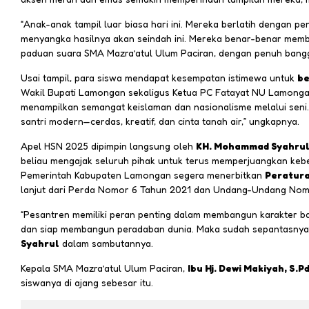
“Anak-anak tampil luar biasa hari ini. Mereka berlatih dengan pe
menyangka hasilnya akan seindah ini. Mereka benar-benar memb
paduan suara SMA Mazra’atul Ulum Paciran, dengan penuh bang
Usai tampil, para siswa mendapat kesempatan istimewa untuk
be
Wakil Bupati Lamongan sekaligus Ketua PC Fatayat NU Lamongan
menampilkan semangat keislaman dan nasionalisme melalui seni. 
santri modern—cerdas, kreatif, dan cinta tanah air,” ungkapnya.
Apel HSN 2025 dipimpin langsung oleh
KH. Mohammad Syahrul
beliau mengajak seluruh pihak untuk terus memperjuangkan keb
Pemerintah Kabupaten Lamongan segera menerbitkan
Peratura
lanjut dari Perda Nomor 6 Tahun 2021 dan Undang-Undang Nomo
“Pesantren memiliki peran penting dalam membangun karakter bang
dan siap membangun peradaban dunia. Maka sudah sepantasnya 
Syahrul
dalam sambutannya.
Kepala SMA Mazra’atul Ulum Paciran,
Ibu Hj. Dewi Makiyah, S.Pd
siswanya di ajang sebesar itu.