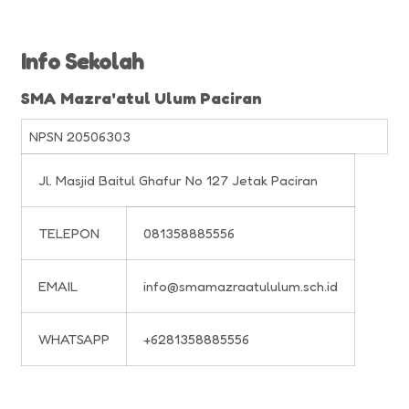
Info Sekolah
SMA Mazra'atul Ulum Paciran
NPSN
20506303
Jl. Masjid Baitul Ghafur No 127 Jetak Paciran
TELEPON
081358885556
EMAIL
info@smamazraatululum.sch.id
WHATSAPP
+6281358885556