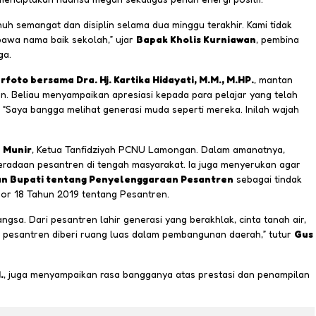
nuh semangat dan disiplin selama dua minggu terakhir. Kami tidak
awa nama baik sekolah,” ujar
Bapak Kholis Kurniawan
, pembina
ga.
rfoto bersama Dra. Hj. Kartika Hidayati, M.M., M.HP.
, mantan
. Beliau menyampaikan apresiasi kepada para pelajar yang telah
“Saya bangga melihat generasi muda seperti mereka. Inilah wajah
 Munir
, Ketua Tanfidziyah PCNU Lamongan. Dalam amanatnya,
eradaan pesantren di tengah masyarakat. Ia juga menyerukan agar
n Bupati tentang Penyelenggaraan Pesantren
sebagai tindak
r 18 Tahun 2019 tentang Pesantren.
sa. Dari pesantren lahir generasi yang berakhlak, cinta tanah air,
pesantren diberi ruang luas dalam pembangunan daerah,” tutur
Gus
.
, juga menyampaikan rasa bangganya atas prestasi dan penampilan