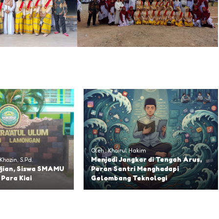
Oleh : Khoirul Hakim
Menjadi Jangkar di Tengah Arus,
hozin, S.Pd.
jian, Siswa SMAMU
Peran Santri Menghadapi
Para Kiai
Gelombang Teknologi