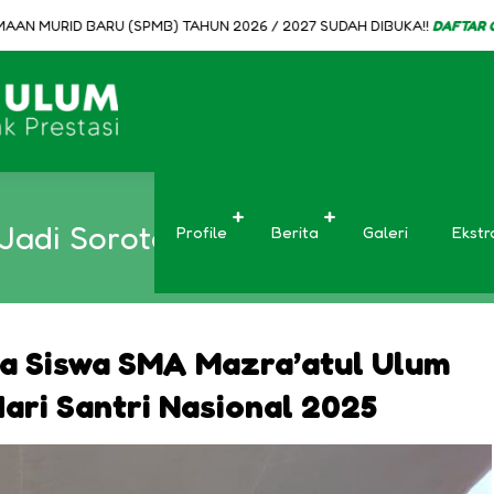
URID BARU (SPMB) TAHUN 2026 / 2027 SUDAH DIBUKA!!
DAFTAR ONLINE 
di Sorotan Saat Apel Peringatan
Profile
Berita
Galeri
Ekstr
a Siswa SMA Mazra’atul Ulum
Hari Santri Nasional 2025