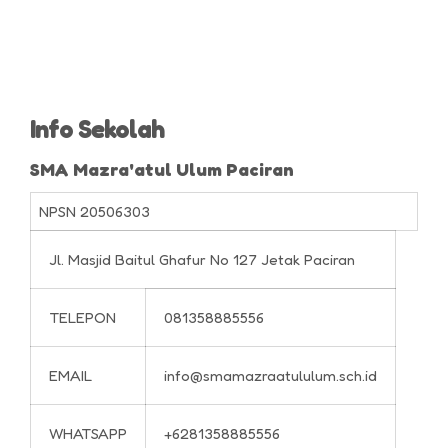
Info Sekolah
SMA Mazra'atul Ulum Paciran
NPSN
20506303
Jl. Masjid Baitul Ghafur No 127 Jetak Paciran
TELEPON
081358885556
EMAIL
info@smamazraatululum.sch.id
WHATSAPP
+6281358885556