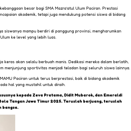
di kebanggaan besar bagi SMA Mazra’atul Ulum Paciran. Prestasi
apaian akademik, tetapi juga mendukung potensi siswa di bidang
ga siswanya mampu berdiri di panggung provinsi, mengharumkan
um ke level yang lebih luas.
rja keras akan selalu berbuah manis. Dedikasi mereka dalam berlatih,
 menjunjung sportivitas menjadi teladan bagi seluruh siswa lainnya.
MAMU Paciran untuk terus berprestasi, baik di bidang akademik
da hal yang mustahil untuk diraih.
susnya kepada Zeva Pratama, Didit Mubarok, dan Emeraldi
 Bola Tangan Jawa Timur 2025. Teruslah berjuang, teruslah
n bangsa.