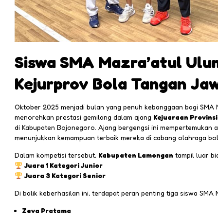
Siswa SMA Mazra’atul Ulum 
Kejurprov Bola Tangan Ja
Oktober 2025 menjadi bulan yang penuh kebanggaan bagi SMA Ma
menorehkan prestasi gemilang dalam ajang
Kejuaraan Provins
di Kabupaten Bojonegoro. Ajang bergengsi ini mempertemukan at
menunjukkan kemampuan terbaik mereka di cabang olahraga bol
Dalam kompetisi tersebut,
Kabupaten Lamongan
tampil luar b
Juara 1 Kategori Junior
Juara 3 Kategori Senior
Di balik keberhasilan ini, terdapat peran penting tiga siswa SMA 
Zeva Pratama