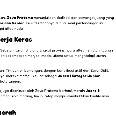
kan,
Zeva Pratama
menunjukkan dedikasi dan semangat juang yang
ior dan Senior
. Keikutsertaannya di dua level pertandingan ini
gai atlet muda.
erja Keras
ebelum turun di ajang tingkat provinsi, para atlet menjalani latihan
s, dan kekompakan menjadi modal utama untuk menghadapi lawan-
. Tim Junior Lamongan, dengan kontribusi aktif dari Zeva, Didit,
lnya, mereka mampu keluar sebagai
Juara 1 Kategori Junior
,
 bola tangan.
g juga diperkuat oleh Zeva Pratama berhasil meraih
Juara 3
aman lebih matang, tim ini tetap mampu membuktikan kualitasnya
aerah