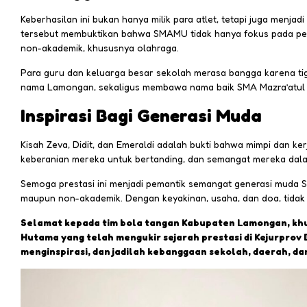
Keberhasilan ini bukan hanya milik para atlet, tetapi juga menja
tersebut membuktikan bahwa SMAMU tidak hanya fokus pada penc
non-akademik, khususnya olahraga.
Para guru dan keluarga besar sekolah merasa bangga karena ti
nama Lamongan, sekaligus membawa nama baik SMA Mazra’atul Ul
Inspirasi Bagi Generasi Muda
Kisah Zeva, Didit, dan Emeraldi adalah bukti bahwa mimpi dan ke
keberanian mereka untuk bertanding, dan semangat mereka dalam
Semoga prestasi ini menjadi pemantik semangat generasi muda S
maupun non-akademik. Dengan keyakinan, usaha, dan doa, tidak a
Selamat kepada tim bola tangan Kabupaten Lamongan, khu
Hutama yang telah mengukir sejarah prestasi di Kejurprov
menginspirasi, dan jadilah kebanggaan sekolah, daerah, da