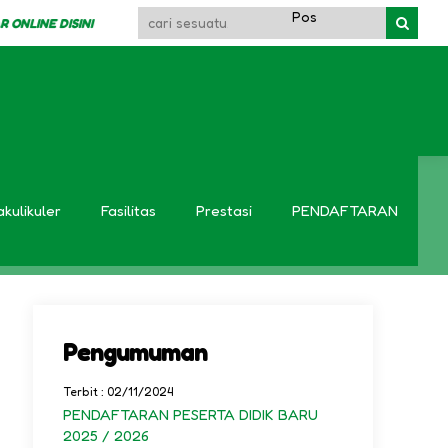
 DISINI
v Bola Tangan Jawa Timur 2025
akulikuler
Fasilitas
Prestasi
PENDAFTARAN
Pengumuman
Terbit : 02/11/2024
PENDAFTARAN PESERTA DIDIK BARU
2025 / 2026