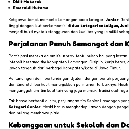
Didit Mubarok
Emeraldi Hutama
Ketiganya tampil membela Lamongan pada kategori
Junior
. Bah
tinggi dengan ikut berkompetisi di
dua kategori sekaligus, Jun
menjadi bukti nyata ketangguhan dan kualitas yang ia miliki seba
Perjalanan Penuh Semangat dan K
Partisipasi mereka dalam Kejurprov tentu bukan hal yang instan. S
intensif bersama tim Kabupaten Lamongan. Disiplin, kerja kera
lawan tangguh dari berbagai kabupaten/kota di Jawa Timur.
Pertandingan demi pertandingan dijalani dengan penuh perjuangan
dan Emeraldi, berhasil menunjukkan permainan terbaiknya. Hasi
mengungguli tim-tim kuat lain yang juga memiliki tradisi olahraga
Tak hanya berhenti di situ, perjuangan tim Senior Lamongan yan
Kategori Senior
. Meski harus menghadapi lawan dengan pengal
dan pulang membawa piala.
Kebanggaan untuk Sekolah dan D