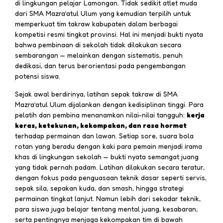
di lingkungan pelajar Lamongan. Tidak sedikit atlet muda
dari SMA Mazra’atul Ulum yang kemudian terpilih untuk
memperkuat tim takraw kabupaten dalam berbagai
kompetisi resmi tingkat provinsi. Hal ini menjadi bukti nyata
bahwa pembinaan di sekolah tidak dilakukan secara
sembarangan — melainkan dengan sistematis, penuh
dedikasi, dan terus berorientasi pada pengembangan
potensi siswa.
Sejak awal berdirinya, latihan sepak takraw di SMA
Mazra’atul Ulum dijalankan dengan kedisiplinan tinggi. Para
pelatih dan pembina menanamkan nilai-nilai tangguh:
kerja
keras, ketekunan, kekompakan, dan rasa hormat
terhadap permainan dan lawan. Setiap sore, suara bola
rotan yang beradu dengan kaki para pemain menjadi irama
khas di lingkungan sekolah — bukti nyata semangat juang
yang tidak pernah padam. Latihan dilakukan secara teratur,
dengan fokus pada penguasaan teknik dasar seperti servis,
sepak sila, sepakan kuda, dan smash, hingga strategi
permainan tingkat lanjut. Namun lebih dari sekadar teknik,
para siswa juga belajar tentang mental juang, kesabaran,
serta pentingnya menjaga kekompakan tim di bawah