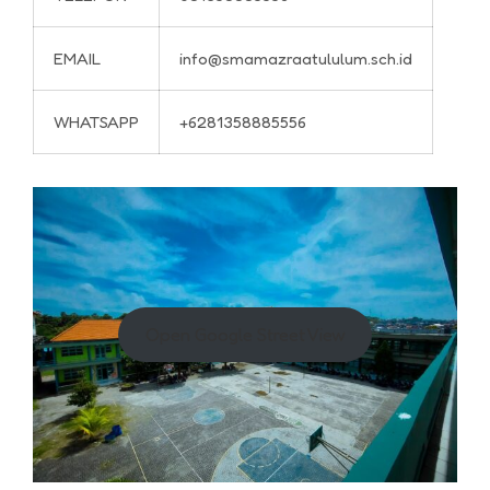
EMAIL
info@smamazraatululum.sch.id
WHATSAPP
+6281358885556
Open Google Street View