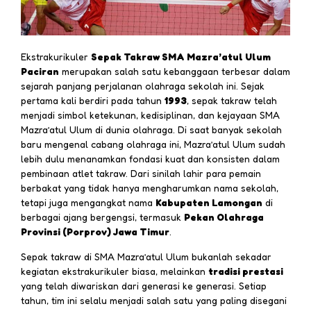
Ekstrakurikuler
Sepak Takraw SMA Mazra’atul Ulum
Paciran
merupakan salah satu kebanggaan terbesar dalam
sejarah panjang perjalanan olahraga sekolah ini. Sejak
pertama kali berdiri pada tahun
1993
, sepak takraw telah
menjadi simbol ketekunan, kedisiplinan, dan kejayaan SMA
Mazra’atul Ulum di dunia olahraga. Di saat banyak sekolah
baru mengenal cabang olahraga ini, Mazra’atul Ulum sudah
lebih dulu menanamkan fondasi kuat dan konsisten dalam
pembinaan atlet takraw. Dari sinilah lahir para pemain
berbakat yang tidak hanya mengharumkan nama sekolah,
tetapi juga mengangkat nama
Kabupaten Lamongan
di
berbagai ajang bergengsi, termasuk
Pekan Olahraga
Provinsi (Porprov) Jawa Timur
.
Sepak takraw di SMA Mazra’atul Ulum bukanlah sekadar
kegiatan ekstrakurikuler biasa, melainkan
tradisi prestasi
yang telah diwariskan dari generasi ke generasi. Setiap
tahun, tim ini selalu menjadi salah satu yang paling disegani