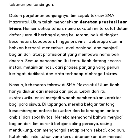
tekanan pertandingan.
Dalam perjalanan panjangnya, tim sepak takraw SMA
Mazra’atul Ulum telah menorehkan
deretan prestasi luar
biasa
. Hampir setiap tahun, nama sekolah ini tercatat dalam
daftar juara di berbagai ajang kejuaraan, baik di tingkat
kecamatan, kabupaten, hingga provinsi. Beberapa alumni
bahkan berhasil menembus level nasional dan menjadi
bagian dari atlet profesional yang membawa nama baik
daerah. Semua pencapaian itu tentu tidak datang secara
instan, melainkan hasil dari proses panjang yang penuh
keringat, dedikasi, dan cinta terhadap olahraga takraw.
Namun, kebesaran takraw di SMA Mazra’atul Ulum tidak
hanya diukur dari medali dan piala. Lebih dari itu,
ekstrakurikuler ini menjadi wadah pembentukan karakter
bagi para siswa. Di lapangan, mereka belajar tentang
keseimbangan antara kekuatan dan ketenangan, antara
ambisi dan sportivitas. Mereka memahami bahwa menjadi
bagian dari tim berarti belajar saling percaya, saling
mendukung, dan menghargai setiap peran sekecil apa pun.
Itulah nilai-nilai luhur yang terus ditanamkan dan menjadi