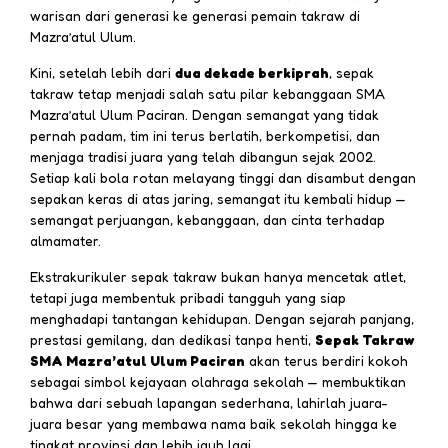
warisan dari generasi ke generasi pemain takraw di
Mazra’atul Ulum.
Kini, setelah lebih dari
dua dekade berkiprah
, sepak
takraw tetap menjadi salah satu pilar kebanggaan SMA
Mazra’atul Ulum Paciran. Dengan semangat yang tidak
pernah padam, tim ini terus berlatih, berkompetisi, dan
menjaga tradisi juara yang telah dibangun sejak 2002.
Setiap kali bola rotan melayang tinggi dan disambut dengan
sepakan keras di atas jaring, semangat itu kembali hidup —
semangat perjuangan, kebanggaan, dan cinta terhadap
almamater.
Ekstrakurikuler sepak takraw bukan hanya mencetak atlet,
tetapi juga membentuk pribadi tangguh yang siap
menghadapi tantangan kehidupan. Dengan sejarah panjang,
prestasi gemilang, dan dedikasi tanpa henti,
Sepak Takraw
SMA Mazra’atul Ulum Paciran
akan terus berdiri kokoh
sebagai simbol kejayaan olahraga sekolah — membuktikan
bahwa dari sebuah lapangan sederhana, lahirlah juara-
juara besar yang membawa nama baik sekolah hingga ke
tingkat provinsi dan lebih jauh lagi.