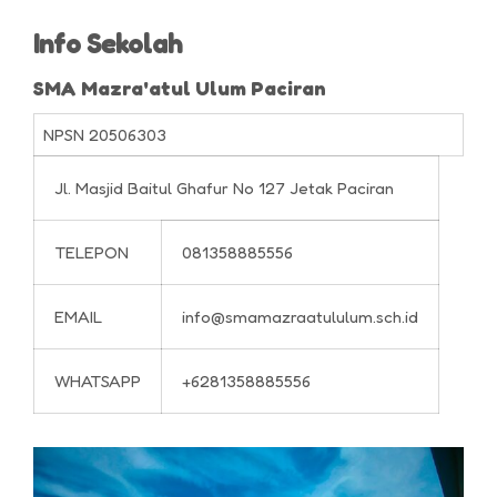
Info Sekolah
SMA Mazra'atul Ulum Paciran
NPSN
20506303
Jl. Masjid Baitul Ghafur No 127 Jetak Paciran
TELEPON
081358885556
EMAIL
info@smamazraatululum.sch.id
WHATSAPP
+6281358885556