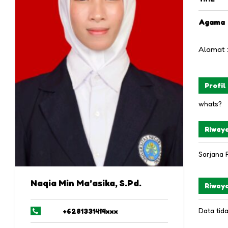
Agama
Alamat 
Profil
whats?
Riwaya
Sarjana 
Naqia Min Ma’asika, S.Pd.
Riway
Data tid
+6281331414xxx