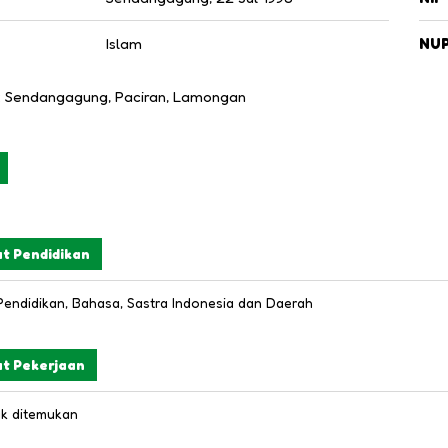
Islam
NU
: Sendangagung, Paciran, Lamongan
t Pendidikan
Pendidikan, Bahasa, Sastra Indonesia dan Daerah
at Pekerjaan
ak ditemukan