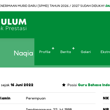
ERIMAAN MURID BARU (SPMB) TAHUN 2026 / 2027 SUDAH DIBUKA!!
DAFTA
Naqia Min Ma’asika, S.Pd.
Profile
Berita
Galeri
Ekstr
 sejak
16 Juni 2022
Posisi
Guru Bahasa Indo
elamin
Perempuan
NIK
Sendangagung, 22 Jul 1998
NIP