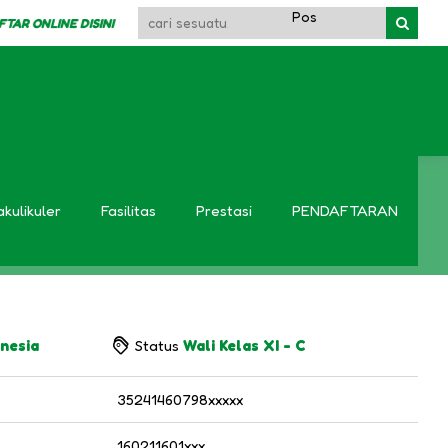
R ONLINE DISINI
akulikuler
Fasilitas
Prestasi
PENDAFTARAN
nesia
Status
Wali Kelas XI - C
35241460798xxxxx
160211601xxx