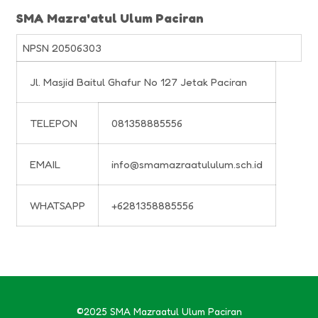
SMA Mazra'atul Ulum Paciran
NPSN
20506303
Jl. Masjid Baitul Ghafur No 127 Jetak Paciran
TELEPON
081358885556
EMAIL
info@smamazraatululum.sch.id
WHATSAPP
+6281358885556
©2025 SMA Mazraatul Ulum Paciran