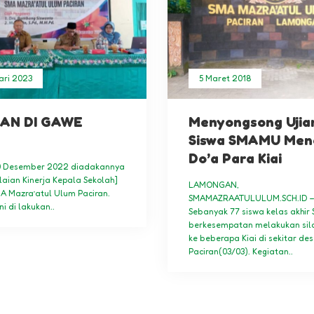
ari 2023
5 Maret 2018
AN DI GAWE
Menyongsong Ujia
Siswa SMAMU Men
Do’a Para Kiai
0 Desember 2022 diadakannya
laian Kinerja Kepala Sekolah]
LAMONGAN,
MA Mazra’atul Ulum Paciran.
SMAMAZRAATULULUM.SCH.ID 
ni di lakukan..
Sebanyak 77 siswa kelas akhi
berkesempatan melakukan sil
ke beberapa Kiai di sekitar de
Paciran(03/03). Kegiatan..