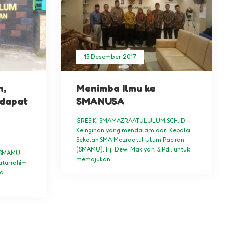
15 Desember 2017
n,
Menimba Ilmu ke
dapat
SMANUSA
GRESIK, SMAMAZRAATULULUM.SCH.ID –
Keinginan yang mendalam dari Kepala
Sekolah SMA Mazraatul Ulum Paciran
–
(SMAMU), Hj. Dewi Makiyah, S.Pd., untuk
r SMAMU
memajukan..
aturrahim
sa