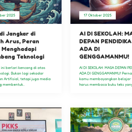
ber 2025
17 Oktober 2025
di Jangkar di
AI DI SEKOLAH: M
h Arus, Peran
DEPAN PENDIDIK
i Menghadapi
ADA DI
bang Teknologi
GENGGAMANMU!
 ini berlari kencang di atas
AI DI SEKOLAH: MASA DEPAN P
ologi. Bukan lagi sekadar
ADA DI GENGGAMANMU! Perna
 Artifisial, tetapi juga media
kamu membayangkan belajar 
ng membentuk..
harus membaca buku teks yang 