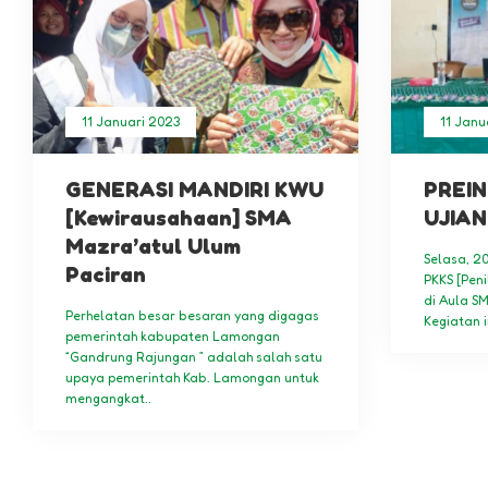
11 Januari 2023
11 Janu
GENERASI MANDIRI KWU
PREIN
[Kewirausahaan] SMA
UJIAN
Mazra’atul Ulum
Selasa, 2
Paciran
PKKS [Peni
di Aula S
Perhelatan besar besaran yang digagas
Kegiatan i
pemerintah kabupaten Lamongan
“Gandrung Rajungan ” adalah salah satu
upaya pemerintah Kab. Lamongan untuk
mengangkat..