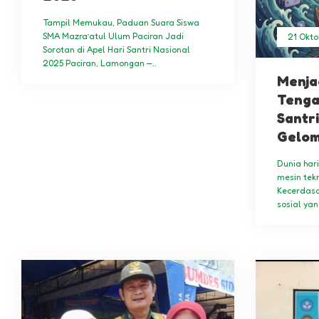
Tampil Memukau, Paduan Suara Siswa
SMA Mazra’atul Ulum Paciran Jadi
21 Okto
Sorotan di Apel Hari Santri Nasional
2025 Paciran, Lamongan —..
Menja
Tenga
Santr
Gelom
Dunia hari
mesin tekn
Kecerdasan
sosial ya