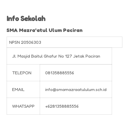
Info Sekolah
SMA Mazra'atul Ulum Paciran
NPSN
20506303
Jl. Masjid Baitul Ghafur No 127 Jetak Paciran
TELEPON
081358885556
EMAIL
info@smamazraatululum.sch.id
WHATSAPP
+6281358885556