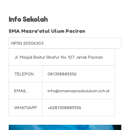
Info Sekolah
SMA Mazra'atul Ulum Paciran
NPSN
20506303
Jl. Masjid Baitul Ghafur No 127 Jetak Paciran
TELEPON
081358885556
EMAIL
info@smamazraatululum.sch.id
WHATSAPP
+6281358885556