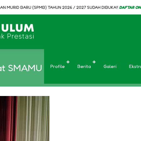
RID BARU (SPMB) TAHUN 2026 / 2027 SUDAH DIBUKA!!
DAFTAR ONLINE D
at SMAMU Juara 1, 2, dan 3 Tingk
Profile
Berita
Galeri
Ekstr