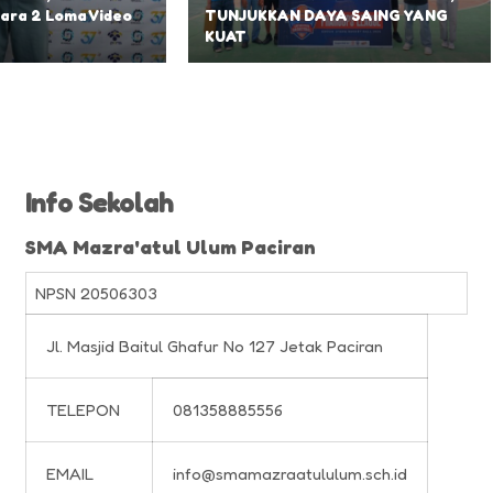
ara 2 Loma Video
TUNJUKKAN DAYA SAING YANG
KUAT
Info Sekolah
SMA Mazra'atul Ulum Paciran
NPSN
20506303
Jl. Masjid Baitul Ghafur No 127 Jetak Paciran
TELEPON
081358885556
EMAIL
info@smamazraatululum.sch.id