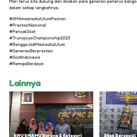
Mari terus kita dukung dan doakan para generasi penerus bangsa
dalam setiap langkahnya.
#SMAmazraatulUlumPaciran
#PrestasiNasional
#PencakSilat
#TrunojoyoChampionship2025
#BanggaJadiMazraatulUlum
#GenerasiBerprestasi
#SilatIndonesia
#RemajaBerdaya
Lainnya
KWU SMAMU Borong 2 Kategori
Bijak Bersosial