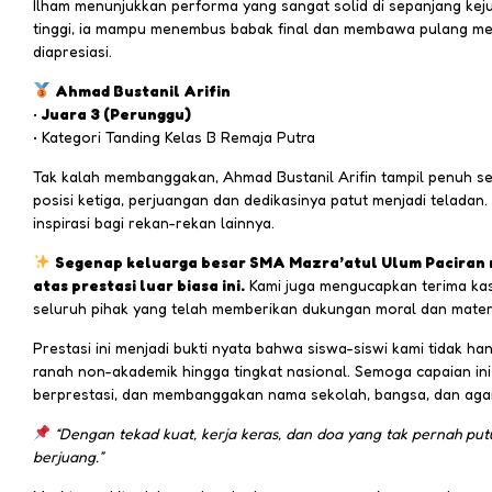
Ilham menunjukkan performa yang sangat solid di sepanjang kej
tinggi, ia mampu menembus babak final dan membawa pulang me
diapresiasi.
Ahmad Bustanil Arifin
•
Juara 3 (Perunggu)
• Kategori Tanding Kelas B Remaja Putra
Tak kalah membanggakan, Ahmad Bustanil Arifin tampil penuh se
posisi ketiga, perjuangan dan dedikasinya patut menjadi teladan.
inspirasi bagi rekan-rekan lainnya.
Segenap keluarga besar SMA Mazra’atul Ulum Paciran m
atas prestasi luar biasa ini.
Kami juga mengucapkan terima kasi
seluruh pihak yang telah memberikan dukungan moral dan materi
Prestasi ini menjadi bukti nyata bahwa siswa-siswi kami tidak h
ranah non-akademik hingga tingkat nasional. Semoga capaian ini 
berprestasi, dan membanggakan nama sekolah, bangsa, dan aga
“Dengan tekad kuat, kerja keras, dan doa yang tak pernah p
berjuang.”