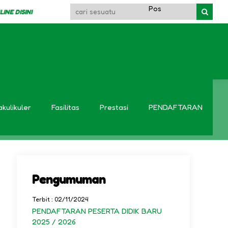
ISINI
SI
at Nasional
akulikuler
Fasilitas
Prestasi
PENDAFTARAN
Pengumuman
Terbit : 02/11/2024
PENDAFTARAN PESERTA DIDIK BARU
2025 / 2026