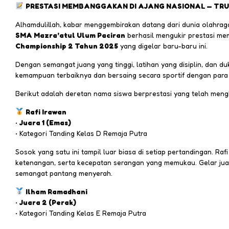
PRESTASI MEMBANGGAKAN DI AJANG NASIONAL — TRU
Alhamdulillah, kabar menggembirakan datang dari dunia olahrag
SMA Mazra’atul Ulum Paciran
berhasil mengukir prestasi me
Championship 2 Tahun 2025
yang digelar baru-baru ini.
Dengan semangat juang yang tinggi, latihan yang disiplin, dan
kemampuan terbaiknya dan bersaing secara sportif dengan para p
Berikut adalah deretan nama siswa berprestasi yang telah me
Rafi Irawan
•
Juara 1 (Emas)
• Kategori Tanding Kelas D Remaja Putra
Sosok yang satu ini tampil luar biasa di setiap pertandingan. R
ketenangan, serta kecepatan serangan yang memukau. Gelar juara
semangat pantang menyerah.
Ilham Ramadhani
•
Juara 2 (Perak)
• Kategori Tanding Kelas E Remaja Putra